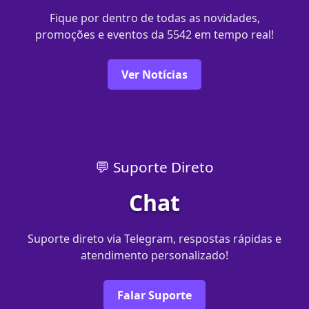
Fique por dentro de todas as novidades,
promoções e eventos da 5542 em tempo real!
Ver Notícias
💬 Suporte Direto
Chat
Suporte direto via Telegram, respostas rápidas e
atendimento personalizado!
Falar Suporte