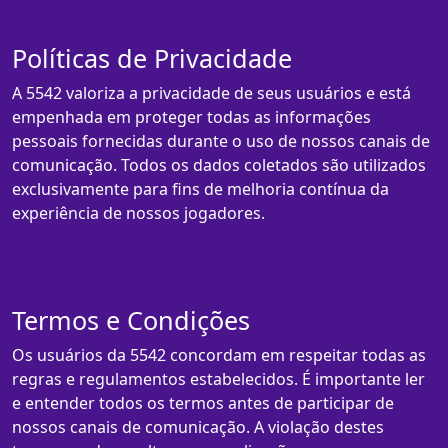
Políticas de Privacidade
A 5542 valoriza a privacidade de seus usuários e está
empenhada em proteger todas as informações
pessoais fornecidas durante o uso de nossos canais de
comunicação. Todos os dados coletados são utilizados
exclusivamente para fins de melhoria contínua da
experiência de nossos jogadores.
Termos e Condições
Os usuários da 5542 concordam em respeitar todas as
regras e regulamentos estabelecidos. É importante ler
e entender todos os termos antes de participar de
nossos canais de comunicação. A violação destes