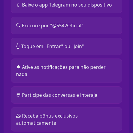
📱 Baixe o app Telegram no seu dispositivo
🔍 Procure por "@5542Oficial"
👆 Toque em "Entrar" ou "Join"
🔔 Ative as notificações para não perder
nada
💬 Participe das conversas e interaja
🎁 Receba bônus exclusivos
automaticamente