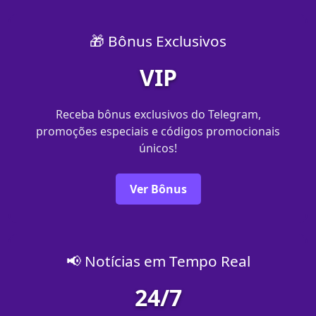
🎁 Bônus Exclusivos
VIP
Receba bônus exclusivos do Telegram,
promoções especiais e códigos promocionais
únicos!
Ver Bônus
📢 Notícias em Tempo Real
24/7