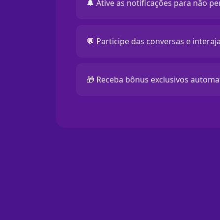
🔔 Ative as notificações para não p
💬 Participe das conversas e interaj
🎁 Receba bônus exclusivos autom