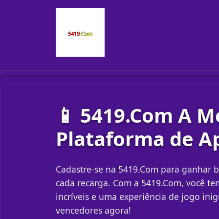
📱 5419.Com A M
Plataforma de A
Cadastre-se na 5419.Com para ganhar 
cada recarga. Com a 5419.Com, você t
incríveis e uma experiência de jogo inig
vencedores agora!