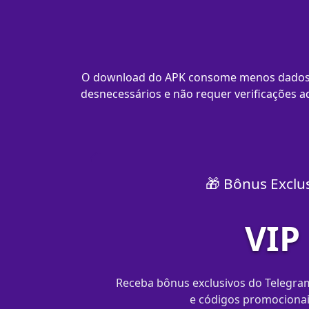
O download do APK consome menos dados mó
desnecessários e não requer verificações 
🎁 Bônus Exclu
VIP
Receba bônus exclusivos do Telegra
e códigos promocionai