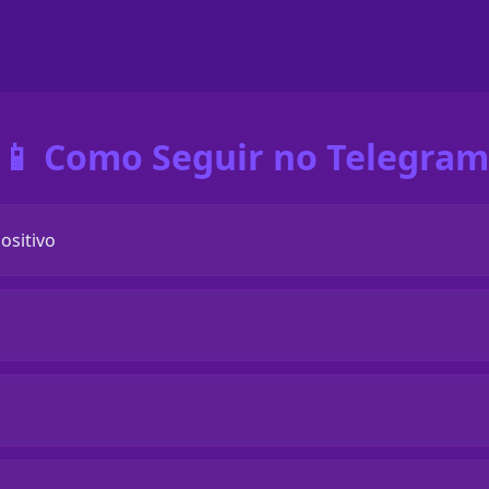
📱 Como Seguir no Telegram
ositivo