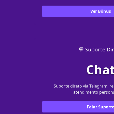
Ver Bônus
💬 Suporte Di
Cha
Suporte direto via Telegram, r
atendimento persona
Falar Suport