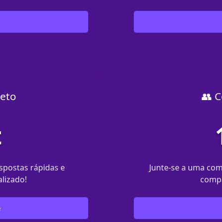
reto
👥 
t
espostas rápidas e
Junte-se a uma com
lizado!
compa
e