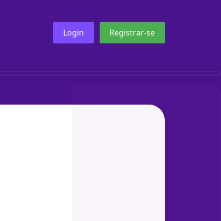
Login
Registrar-se