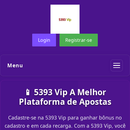
Login
Registrar-se
Menu
📱 5393 Vip A Melhor
Plataforma de Apostas
Cadastre-se na 5393 Vip para ganhar bônus no
cadastro e em cada recarga. Com a 5393 Vip, você