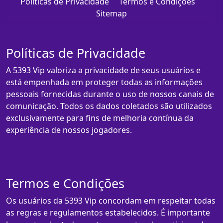
Políticas de Privacidade
Termos e Condições
Sitemap
Políticas de Privacidade
A 5393 Vip valoriza a privacidade de seus usuários e
está empenhada em proteger todas as informações
pessoais fornecidas durante o uso de nossos canais de
comunicação. Todos os dados coletados são utilizados
exclusivamente para fins de melhoria contínua da
experiência de nossos jogadores.
Termos e Condições
Os usuários da 5393 Vip concordam em respeitar todas
as regras e regulamentos estabelecidos. É importante