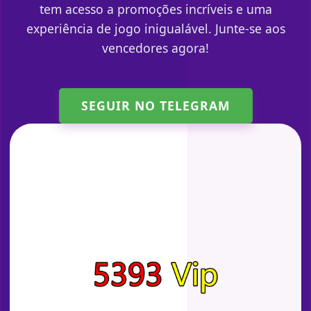
tem acesso a promoções incríveis e uma
experiência de jogo inigualável. Junte-se aos
vencedores agora!
SEGUIR NO TELEGRAM