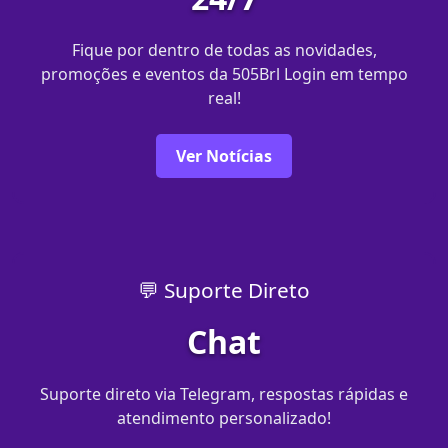
Fique por dentro de todas as novidades,
promoções e eventos da 505Brl Login em tempo
real!
Ver Notícias
💬 Suporte Direto
Chat
Suporte direto via Telegram, respostas rápidas e
atendimento personalizado!