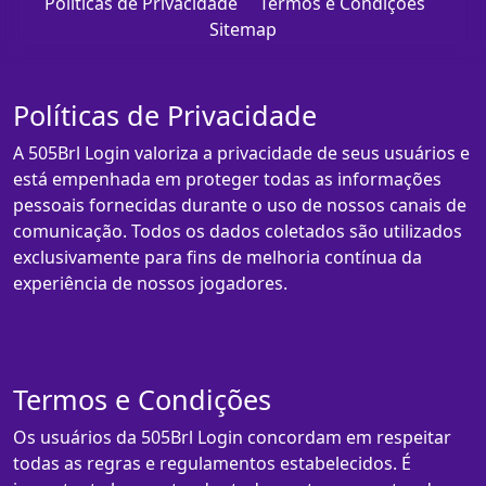
Políticas de Privacidade
Termos e Condições
Sitemap
Políticas de Privacidade
A 505Brl Login valoriza a privacidade de seus usuários e
está empenhada em proteger todas as informações
pessoais fornecidas durante o uso de nossos canais de
comunicação. Todos os dados coletados são utilizados
exclusivamente para fins de melhoria contínua da
experiência de nossos jogadores.
Termos e Condições
Os usuários da 505Brl Login concordam em respeitar
todas as regras e regulamentos estabelecidos. É