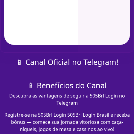
📱 Canal Oficial no Telegram!
📱 Benefícios do Canal
Descubra as vantagens de seguir a 505Brl Login no
Telegram
Registre-se na 505Brl Login 505Brl Login Brasil e receba
bônus — comece sua jornada vitoriosa com caça-
níqueis, jogos de mesa e cassinos ao vivo!