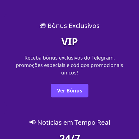
🎁 Bônus Exclusivos
VIP
Receba bônus exclusivos do Telegram,
promoções especiais e códigos promocionais
únicos!
Ver Bônus
📢 Notícias em Tempo Real
24/7