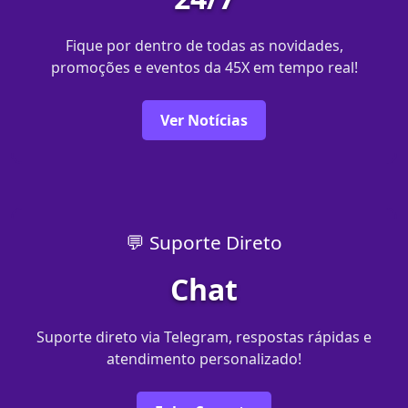
Fique por dentro de todas as novidades,
promoções e eventos da 45X em tempo real!
Ver Notícias
💬 Suporte Direto
Chat
Suporte direto via Telegram, respostas rápidas e
atendimento personalizado!