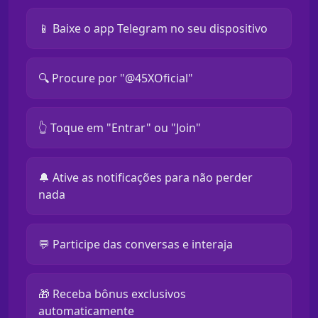
📱 Baixe o app Telegram no seu dispositivo
🔍 Procure por "@45XOficial"
👆 Toque em "Entrar" ou "Join"
🔔 Ative as notificações para não perder
nada
💬 Participe das conversas e interaja
🎁 Receba bônus exclusivos
automaticamente