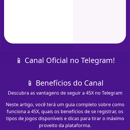
📱 Canal Oficial no Telegram!
📱 Benefícios do Canal
Descubra as vantagens de seguir a 45X no Telegram
Neste artigo, você terá um guia completo sobre como
funciona a 45X, quais os benefícios de se registrar, os
tipos de jogos disponíveis e dicas para tirar o máximo
proveito da plataforma.