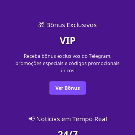
🎁 Bônus Exclusivos
VIP
Receba bônus exclusivos do Telegram,
promoções especiais e códigos promocionais
únicos!
Ver Bônus
📢 Notícias em Tempo Real
24/7