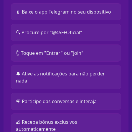
📱 Baixe o app Telegram no seu dispositivo
🔍 Procure por "@45FFOficial"
👆 Toque em "Entrar" ou "Join"
🔔 Ative as notificações para não perder
nada
💬 Participe das conversas e interaja
🎁 Receba bônus exclusivos
automaticamente