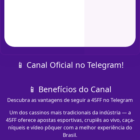
📱 Canal Oficial no Telegram!
📱 Benefícios do Canal
Descubra as vantagens de seguir a 45FF no Telegram
Um dos cassinos mais tradicionais da indústria — a
45FF oferece apostas esportivas, crupiês ao vivo, caça-
níqueis e vídeo pôquer com a melhor experiência do
Brasil.