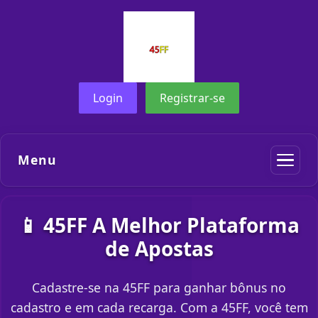
Login
Registrar-se
Menu
📱 45FF A Melhor Plataforma
de Apostas
Cadastre-se na 45FF para ganhar bônus no
cadastro e em cada recarga. Com a 45FF, você tem