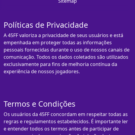
Sitemap
Políticas de Privacidade
A 45FF valoriza a privacidade de seus usuários e está
empenhada em proteger todas as informações
pessoais fornecidas durante o uso de nossos canais de
comunicação. Todos os dados coletados são utilizados
exclusivamente para fins de melhoria contínua da
experiência de nossos jogadores.
Termos e Condições
Os usuários da 45FF concordam em respeitar todas as
regras e regulamentos estabelecidos. É importante ler
e entender todos os termos antes de participar de