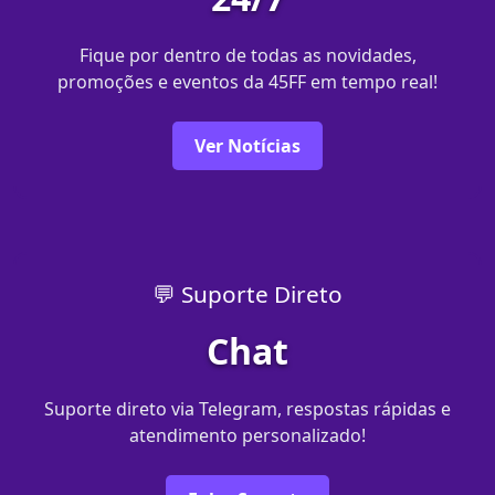
Fique por dentro de todas as novidades,
promoções e eventos da 45FF em tempo real!
Ver Notícias
💬 Suporte Direto
Chat
Suporte direto via Telegram, respostas rápidas e
atendimento personalizado!