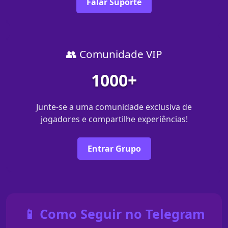
Falar Suporte
👥 Comunidade VIP
1000+
Junte-se a uma comunidade exclusiva de
jogadores e compartilhe experiências!
Entrar Grupo
📱 Como Seguir no Telegram