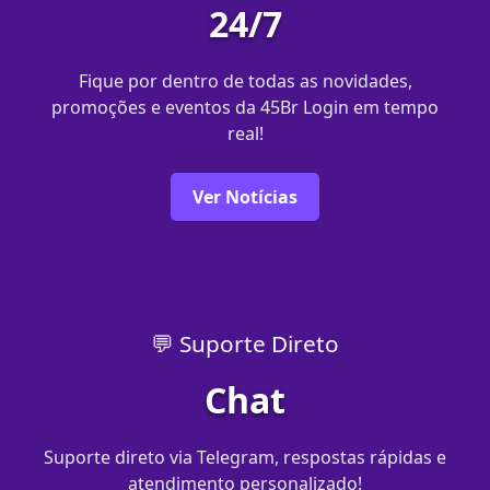
24/7
Fique por dentro de todas as novidades,
promoções e eventos da 45Br Login em tempo
real!
Ver Notícias
💬 Suporte Direto
Chat
Suporte direto via Telegram, respostas rápidas e
atendimento personalizado!