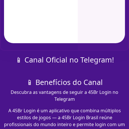
📱 Canal Oficial no Telegram!
📱 Benefícios do Canal
Descubra as vantagens de seguir a 45Br Login no
Telegram
A 45Br Login é um aplicativo que combina múltiplos
estilos de jogos — a 45Br Login Brasil reúne
profissionais do mundo inteiro e permite login com um