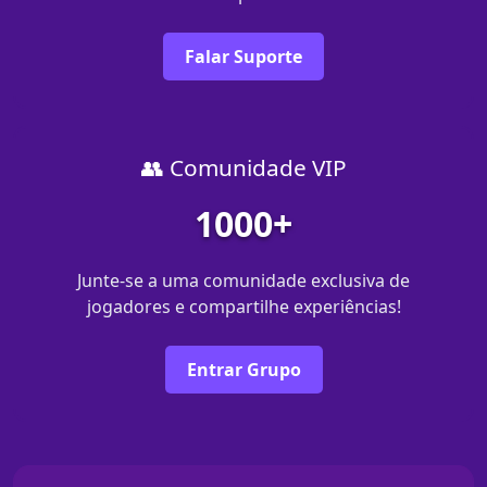
Falar Suporte
👥 Comunidade VIP
1000+
Junte-se a uma comunidade exclusiva de
jogadores e compartilhe experiências!
Entrar Grupo