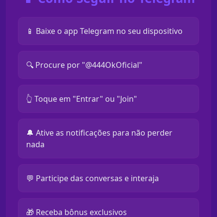
📱 Baixe o app Telegram no seu dispositivo
🔍 Procure por "@444OkOficial"
👆 Toque em "Entrar" ou "Join"
🔔 Ative as notificações para não perder
nada
💬 Participe das conversas e interaja
🎁 Receba bônus exclusivos