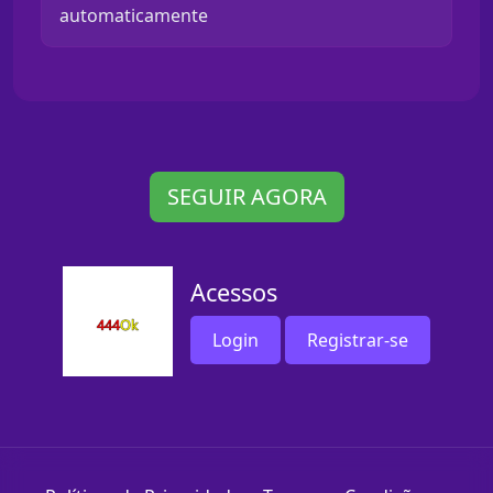
automaticamente
SEGUIR AGORA
Acessos
Login
Registrar-se