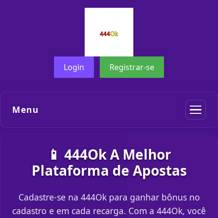
Login
Registrar-se
Menu
📱 444Ok A Melhor
Plataforma de Apostas
Cadastre-se na 444Ok para ganhar bônus no
cadastro e em cada recarga. Com a 444Ok, você