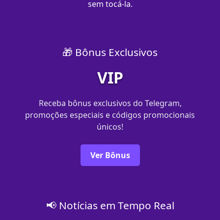
sem tocá-la.
🎁 Bônus Exclusivos
VIP
Receba bônus exclusivos do Telegram,
promoções especiais e códigos promocionais
únicos!
Ver Bônus
📢 Notícias em Tempo Real