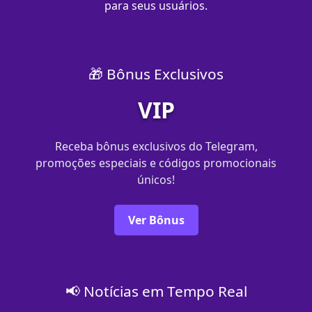
para seus usuários.
🎁 Bônus Exclusivos
VIP
Receba bônus exclusivos do Telegram,
promoções especiais e códigos promocionais
únicos!
Ver Bônus
📢 Notícias em Tempo Real