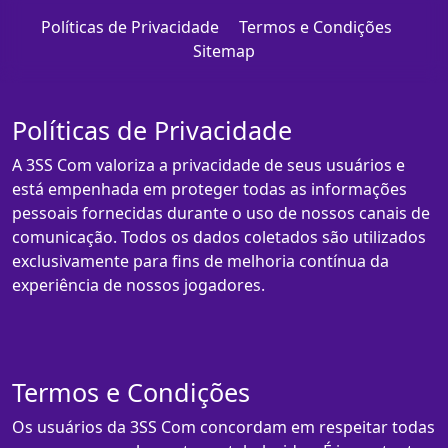
Políticas de Privacidade
Termos e Condições
Sitemap
Políticas de Privacidade
A 3SS Com valoriza a privacidade de seus usuários e
está empenhada em proteger todas as informações
pessoais fornecidas durante o uso de nossos canais de
comunicação. Todos os dados coletados são utilizados
exclusivamente para fins de melhoria contínua da
experiência de nossos jogadores.
Termos e Condições
Os usuários da 3SS Com concordam em respeitar todas