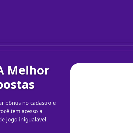
A Melhor
postas
r bônus no cadastro e
ocê tem acesso a
e jogo inigualável.