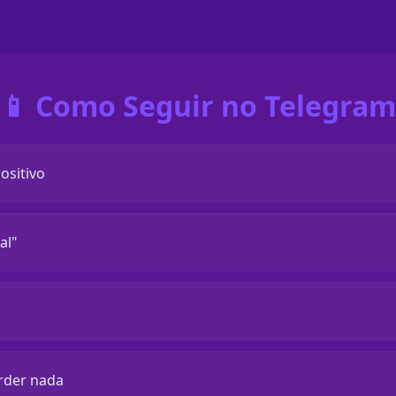
📱 Como Seguir no Telegram
ositivo
al"
erder nada