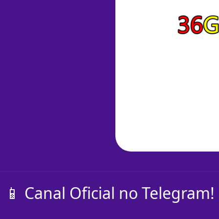
📱 Canal Oficial no Telegram!