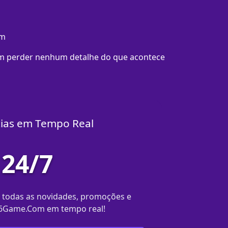
am
em perder nenhum detalhe do que acontece
cias em Tempo Real
24/7
e todas as novidades, promoções e
36Game.Com em tempo real!