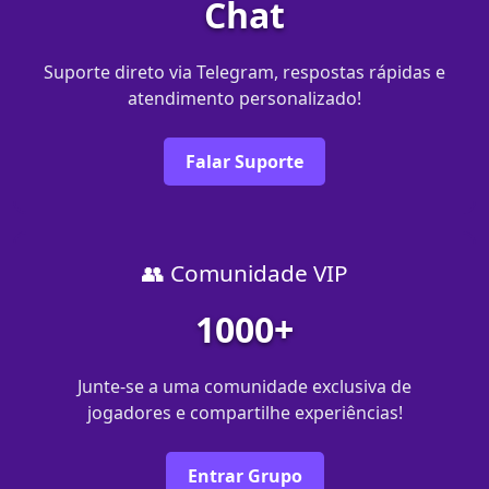
Chat
Suporte direto via Telegram, respostas rápidas e
atendimento personalizado!
Falar Suporte
👥 Comunidade VIP
1000+
Junte-se a uma comunidade exclusiva de
jogadores e compartilhe experiências!
Entrar Grupo