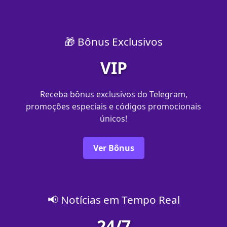
🎁 Bônus Exclusivos
VIP
Receba bônus exclusivos do Telegram,
promoções especiais e códigos promocionais
únicos!
Ver Bônus
📢 Notícias em Tempo Real
24/7