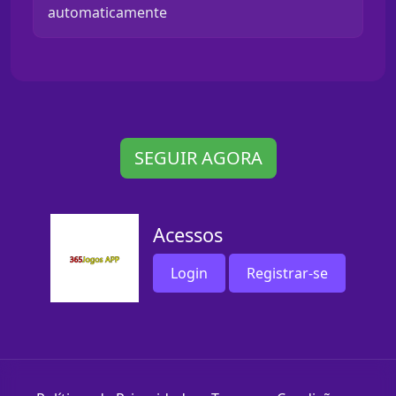
automaticamente
SEGUIR AGORA
Acessos
Login
Registrar-se