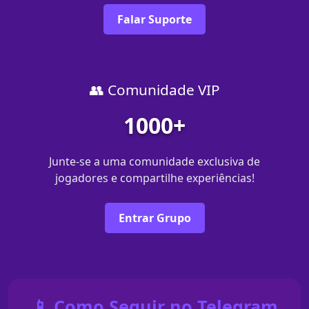
Falar Suporte
👥 Comunidade VIP
1000+
Junte-se a uma comunidade exclusiva de
jogadores e compartilhe experiências!
Entrar Grupo
📱 Como Seguir no Telegram