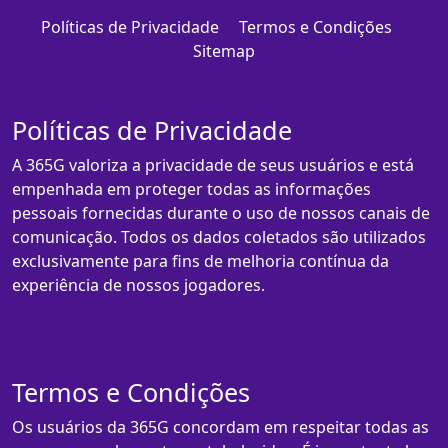
Políticas de Privacidade
Termos e Condições
Sitemap
Políticas de Privacidade
A 365G valoriza a privacidade de seus usuários e está
empenhada em proteger todas as informações
pessoais fornecidas durante o uso de nossos canais de
comunicação. Todos os dados coletados são utilizados
exclusivamente para fins de melhoria contínua da
experiência de nossos jogadores.
Termos e Condições
Os usuários da 365G concordam em respeitar todas as