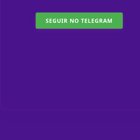
SEGUIR NO TELEGRAM