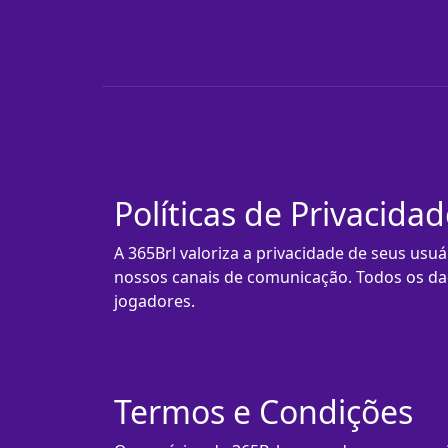
Políticas de Privacida
A 365Brl valoriza a privacidade de seus us
nossos canais de comunicação. Todos os dad
jogadores.
Termos e Condições