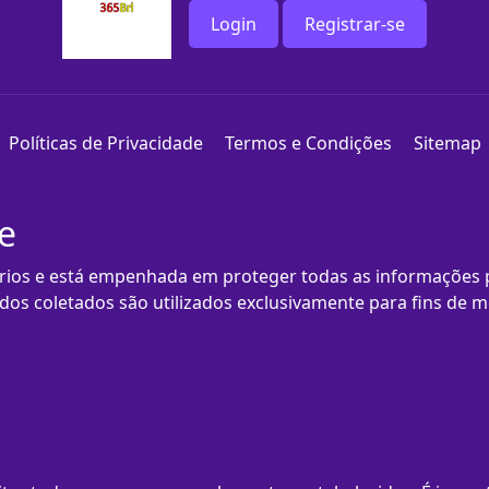
Login
Registrar-se
Políticas de Privacidade
Termos e Condições
Sitemap
de
uários e está empenhada em proteger todas as informações 
os coletados são utilizados exclusivamente para fins de m