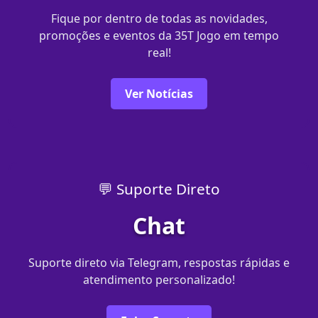
Fique por dentro de todas as novidades,
promoções e eventos da 35T Jogo em tempo
real!
Ver Notícias
💬 Suporte Direto
Chat
Suporte direto via Telegram, respostas rápidas e
atendimento personalizado!