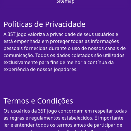
Sitemap
Políticas de Privacidade
A 35T Jogo valoriza a privacidade de seus usuários e
está empenhada em proteger todas as informações
pessoais fornecidas durante o uso de nossos canais de
comunicação. Todos os dados coletados são utilizados
exclusivamente para fins de melhoria contínua da
experiência de nossos jogadores.
Termos e Condições
Os usuários da 35T Jogo concordam em respeitar todas
as regras e regulamentos estabelecidos. É importante
ler e entender todos os termos antes de participar de