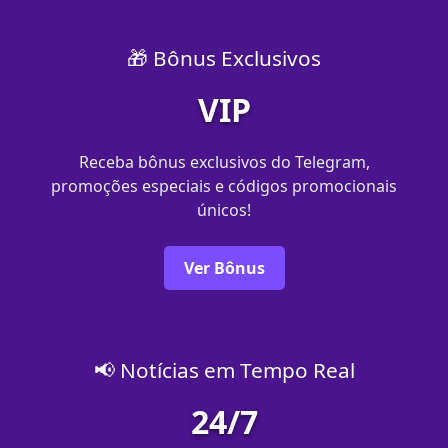
🎁 Bônus Exclusivos
VIP
Receba bônus exclusivos do Telegram,
promoções especiais e códigos promocionais
únicos!
Ver Bônus
📢 Notícias em Tempo Real
24/7