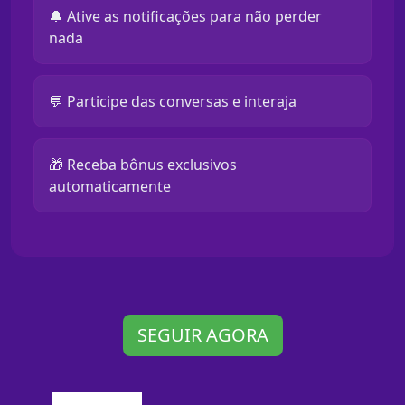
🔔 Ative as notificações para não perder
nada
💬 Participe das conversas e interaja
🎁 Receba bônus exclusivos
automaticamente
SEGUIR AGORA