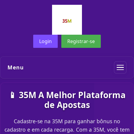
Login
Registrar-se
Menu
📱 35M A Melhor Plataforma
de Apostas
Cadastre-se na 35M para ganhar bônus no
cadastro e em cada recarga. Com a 35M, você tem