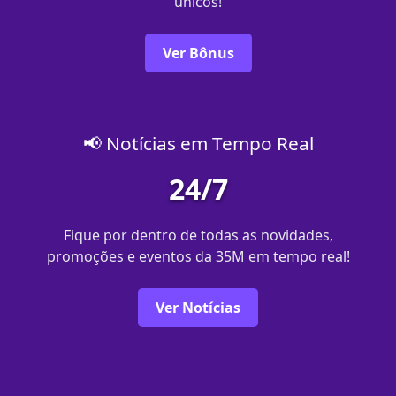
únicos!
Ver Bônus
📢 Notícias em Tempo Real
24/7
Fique por dentro de todas as novidades,
promoções e eventos da 35M em tempo real!
Ver Notícias