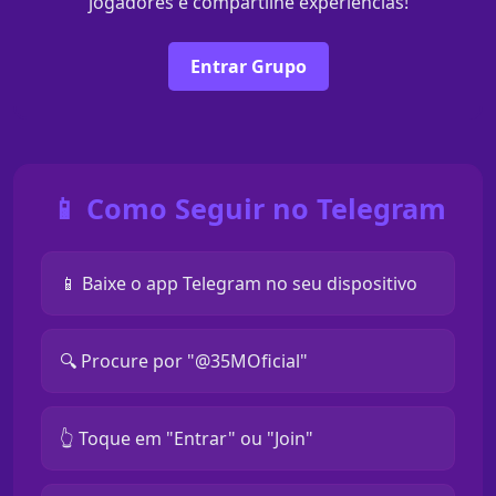
jogadores e compartilhe experiências!
Entrar Grupo
📱 Como Seguir no Telegram
📱 Baixe o app Telegram no seu dispositivo
🔍 Procure por "@35MOficial"
👆 Toque em "Entrar" ou "Join"