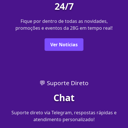
24/7
Fique por dentro de todas as novidades,
promoções e eventos da 28G em tempo real!
Ver Notícias
💬 Suporte Direto
Chat
Suporte direto via Telegram, respostas rápidas e
atendimento personalizado!