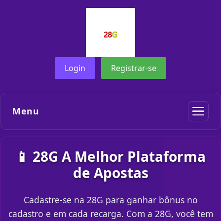
Login
Registrar-se
Menu
📱 28G A Melhor Plataforma
de Apostas
Cadastre-se na 28G para ganhar bônus no
cadastro e em cada recarga. Com a 28G, você tem