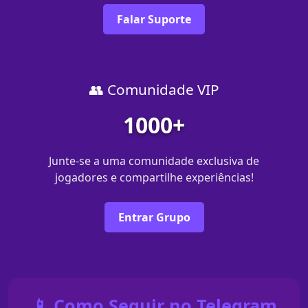
Falar Suporte
👥 Comunidade VIP
1000+
Junte-se a uma comunidade exclusiva de
jogadores e compartilhe experiências!
Entrar Grupo
📱 Como Seguir no Telegram