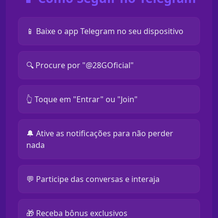
📱 Baixe o app Telegram no seu dispositivo
🔍 Procure por "@28GOficial"
👆 Toque em "Entrar" ou "Join"
🔔 Ative as notificações para não perder
nada
💬 Participe das conversas e interaja
🎁 Receba bônus exclusivos