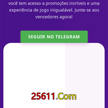
você tem acesso a promoções incríveis e uma
experiência de jogo inigualável. Junte-se aos
vencedores agora!
SEGUIR NO TELEGRAM