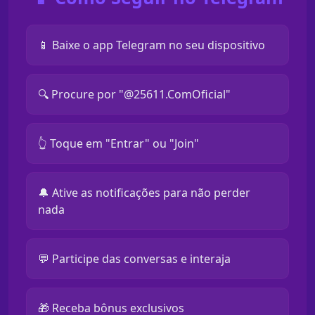
📱 Baixe o app Telegram no seu dispositivo
🔍 Procure por "@25611.ComOficial"
👆 Toque em "Entrar" ou "Join"
🔔 Ative as notificações para não perder
nada
💬 Participe das conversas e interaja
🎁 Receba bônus exclusivos