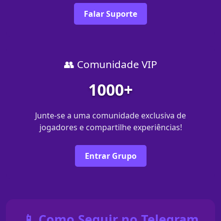
Falar Suporte
👥 Comunidade VIP
1000+
Junte-se a uma comunidade exclusiva de
jogadores e compartilhe experiências!
Entrar Grupo
📱 Como Seguir no Telegram