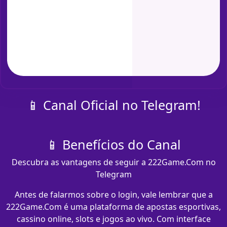
📱 Canal Oficial no Telegram!
📱 Benefícios do Canal
Descubra as vantagens de seguir a 222Game.Com no
Telegram
Antes de falarmos sobre o login, vale lembrar que a
222Game.Com é uma plataforma de apostas esportivas,
cassino online, slots e jogos ao vivo. Com interface