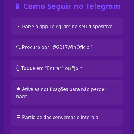
📱 Como Seguir no Telegram
📱 Baixe o app Telegram no seu dispositivo
🔍 Procure por "@2017WinOficial"
👆 Toque em "Entrar" ou "Join"
🔔 Ative as notificações para não perder
nada
💬 Participe das conversas e interaja