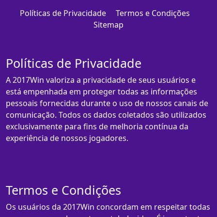
Políticas de Privacidade
Termos e Condições
Sitemap
Políticas de Privacidade
A 2017Win valoriza a privacidade de seus usuários e
está empenhada em proteger todas as informações
pessoais fornecidas durante o uso de nossos canais de
comunicação. Todos os dados coletados são utilizados
exclusivamente para fins de melhoria contínua da
experiência de nossos jogadores.
Termos e Condições
Os usuários da 2017Win concordam em respeitar todas