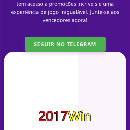
tem acesso a promoções incríveis e uma
experiência de jogo inigualável. Junte-se aos
vencedores agora!
SEGUIR NO TELEGRAM