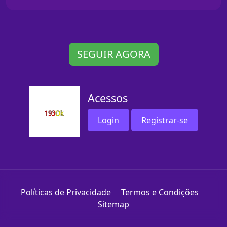
SEGUIR AGORA
Acessos
Login
Registrar-se
Políticas de Privacidade
Termos e Condições
Sitemap