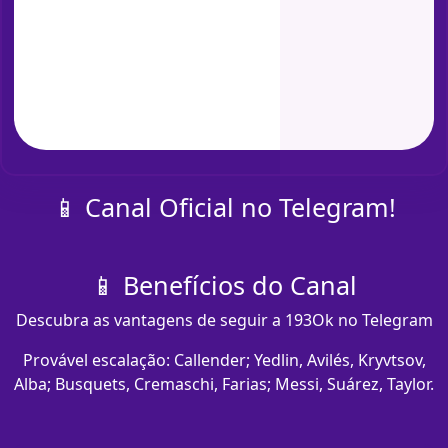
📱 Canal Oficial no Telegram!
📱 Benefícios do Canal
Descubra as vantagens de seguir a 193Ok no Telegram
Provável escalação: Callender; Yedlin, Avilés, Kryvtsov,
Alba; Busquets, Cremaschi, Farias; Messi, Suárez, Taylor.