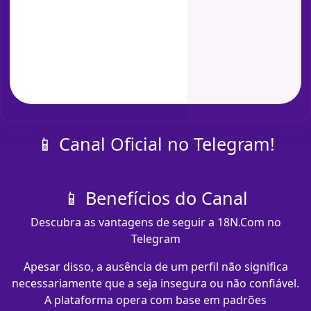
📱 Canal Oficial no Telegram!
📱 Benefícios do Canal
Descubra as vantagens de seguir a 18N.Com no
Telegram
Apesar disso, a ausência de um perfil não significa
necessariamente que a seja insegura ou não confiável.
A plataforma opera com base em padrões