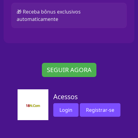
🎁 Receba bônus exclusivos
automaticamente
SEGUIR AGORA
Acessos
Login
Registrar-se