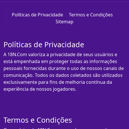
Políticas de Privacidade
Termos e Condições
Sitemap
Políticas de Privacidade
A 18N.Com valoriza a privacidade de seus usuários e
está empenhada em proteger todas as informações
pessoais fornecidas durante o uso de nossos canais de
comunicação. Todos os dados coletados são utilizados
exclusivamente para fins de melhoria contínua da
experiência de nossos jogadores.
Termos e Condições