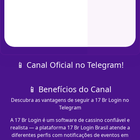
📱 Canal Oficial no Telegram!
📱 Benefícios do Canal
Descubra as vantagens de seguir a 17 Br Login no
Telegram
A 17 Br Login é um software de cassino confiável e
realista — a plataforma 17 Br Login Brasil atende a
diferentes perfis com notificações de eventos em