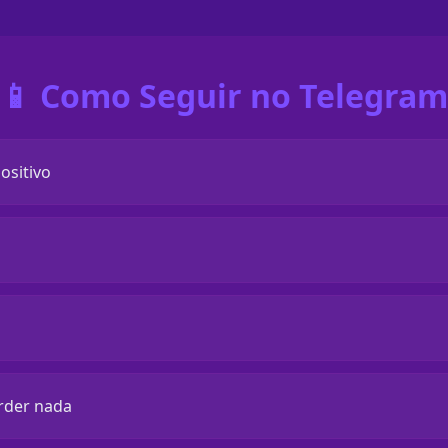
📱 Como Seguir no Telegram
ositivo
erder nada