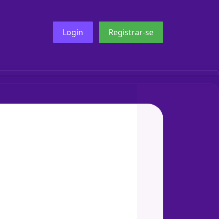
Login
Registrar-se