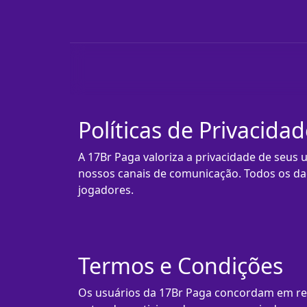
Políticas de Privacida
A 17Br Paga valoriza a privacidade de seus
nossos canais de comunicação. Todos os dad
jogadores.
Termos e Condições
Os usuários da 17Br Paga concordam em resp