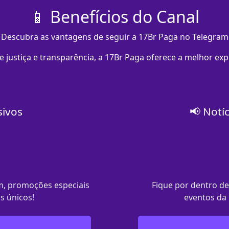
📱 Benefícios do Canal
Descubra as vantagens de seguir a 17Br Paga no Telegram
de justiça e transparência, a 17Br Paga oferece a melhor exp
sivos
📢 Notí
m, promoções especiais
Fique por dentro d
s únicos!
eventos da