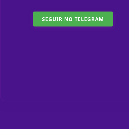
SEGUIR NO TELEGRAM