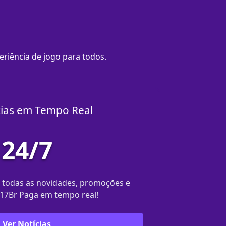
eriência de jogo para todos.
cias em Tempo Real
24/7
e todas as novidades, promoções e
 17Br Paga em tempo real!
Ver Notícias