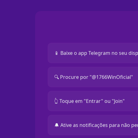
📱 Baixe o app Telegram no seu disp
🔍 Procure por "@1766WinOficial"
👆 Toque em "Entrar" ou "Join"
🔔 Ative as notificações para não p