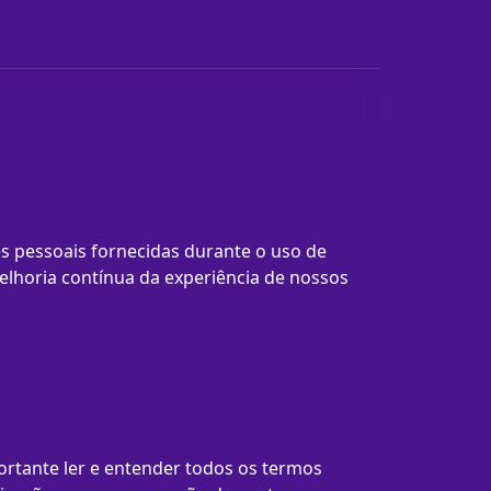
s pessoais fornecidas durante o uso de
elhoria contínua da experiência de nossos
rtante ler e entender todos os termos