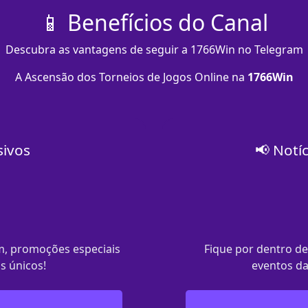
📱 Benefícios do Canal
Descubra as vantagens de seguir a 1766Win no Telegram
A Ascensão dos Torneios de Jogos Online na
1766Win
sivos
📢 Notí
m, promoções especiais
Fique por dentro d
s únicos!
eventos da