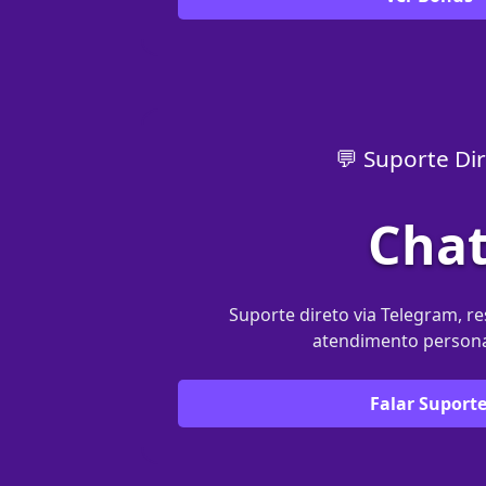
💬 Suporte Di
Cha
Suporte direto via Telegram, r
atendimento persona
Falar Suport