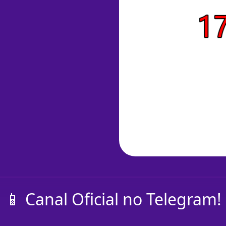
📱 Canal Oficial no Telegram!