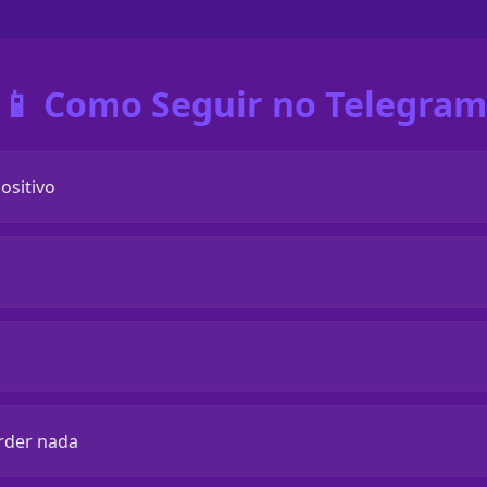
📱 Como Seguir no Telegram
ositivo
erder nada