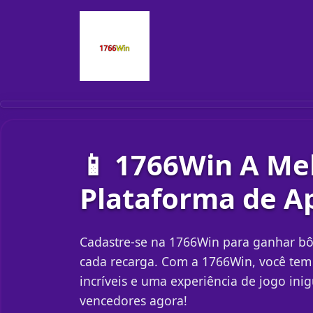
📱 1766Win A Me
Plataforma de A
Cadastre-se na 1766Win para ganhar bô
cada recarga. Com a 1766Win, você tem
incríveis e uma experiência de jogo inig
vencedores agora!