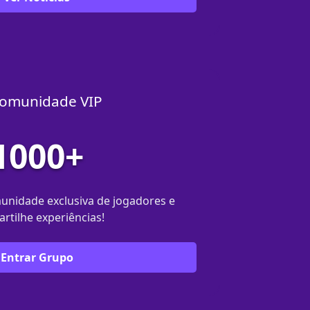
Comunidade VIP
1000+
unidade exclusiva de jogadores e
rtilhe experiências!
Entrar Grupo