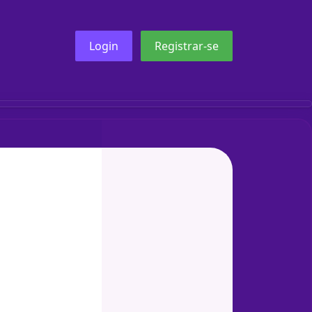
Login
Registrar-se