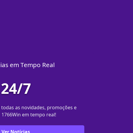
cias em Tempo Real
24/7
e todas as novidades, promoções e
 1766Win em tempo real!
Ver Notícias