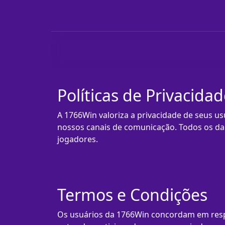
Políticas de Privacida
A 1766Win valoriza a privacidade de seus u
nossos canais de comunicação. Todos os dad
jogadores.
Termos e Condições
Os usuários da 1766Win concordam em respe