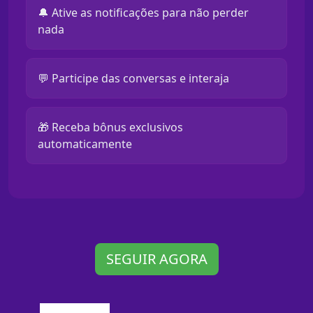
🔔 Ative as notificações para não perder
nada
💬 Participe das conversas e interaja
🎁 Receba bônus exclusivos
automaticamente
SEGUIR AGORA