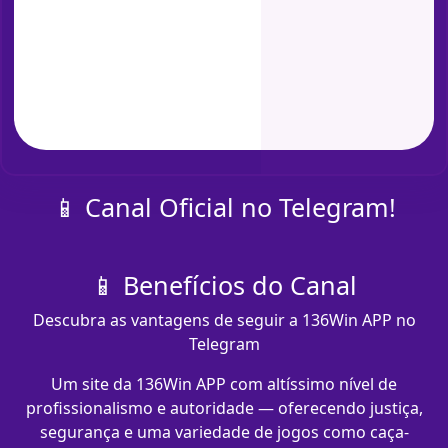
📱 Canal Oficial no Telegram!
📱 Benefícios do Canal
Descubra as vantagens de seguir a 136Win APP no
Telegram
Um site da 136Win APP com altíssimo nível de
profissionalismo e autoridade — oferecendo justiça,
segurança e uma variedade de jogos como caça-