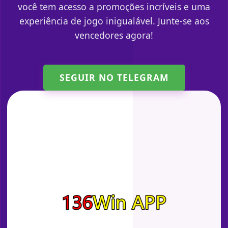
você tem acesso a promoções incríveis e uma
experiência de jogo inigualável. Junte-se aos
vencedores agora!
SEGUIR NO TELEGRAM