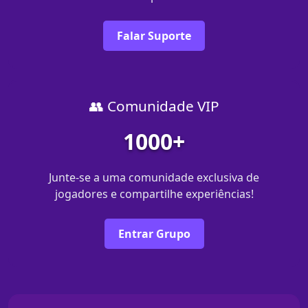
Falar Suporte
👥 Comunidade VIP
1000+
Junte-se a uma comunidade exclusiva de
jogadores e compartilhe experiências!
Entrar Grupo