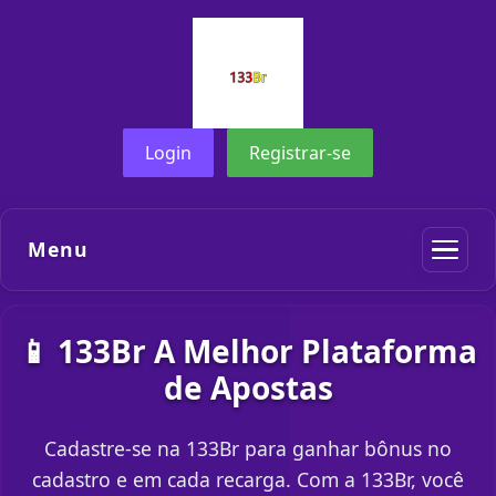
Login
Registrar-se
Menu
📱 133Br A Melhor Plataforma
de Apostas
Cadastre-se na 133Br para ganhar bônus no
cadastro e em cada recarga. Com a 133Br, você