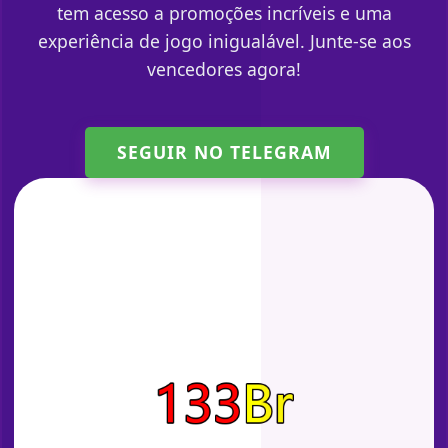
tem acesso a promoções incríveis e uma
experiência de jogo inigualável. Junte-se aos
vencedores agora!
SEGUIR NO TELEGRAM