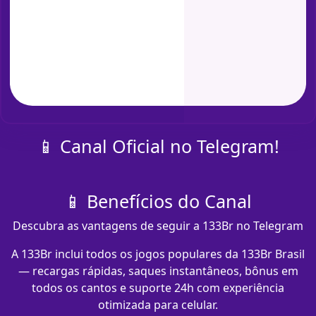
📱 Canal Oficial no Telegram!
📱 Benefícios do Canal
Descubra as vantagens de seguir a 133Br no Telegram
A 133Br inclui todos os jogos populares da 133Br Brasil
— recargas rápidas, saques instantâneos, bônus em
todos os cantos e suporte 24h com experiência
otimizada para celular.