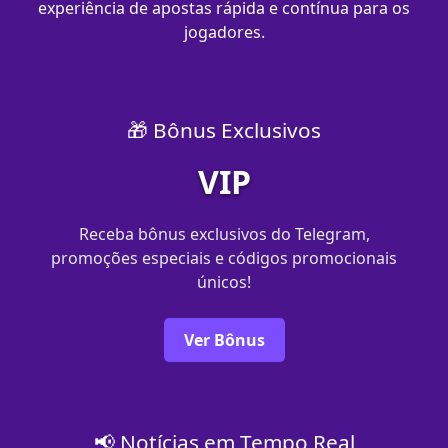
experiência de apostas rápida e contínua para os
jogadores.
🎁 Bônus Exclusivos
VIP
Receba bônus exclusivos do Telegram,
promoções especiais e códigos promocionais
únicos!
Ver Bônus
📢 Notícias em Tempo Real