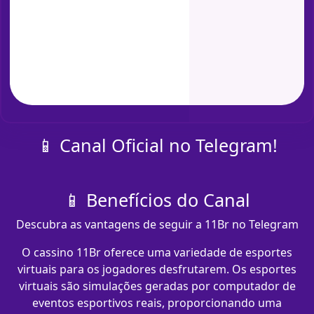
📱 Canal Oficial no Telegram!
📱 Benefícios do Canal
Descubra as vantagens de seguir a 11Br no Telegram
O cassino 11Br oferece uma variedade de esportes
virtuais para os jogadores desfrutarem. Os esportes
virtuais são simulações geradas por computador de
eventos esportivos reais, proporcionando uma