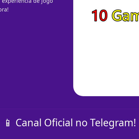
 experiência de jogo
ora!
📱 Canal Oficial no Telegram!