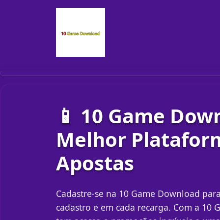
📱 10 Game Dow
Melhor Platafor
Apostas
Cadastre-se na 10 Game Download par
cadastro e em cada recarga. Com a 10