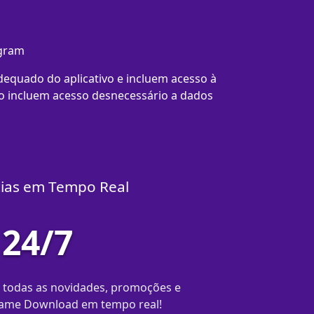
egram
equado do aplicativo e incluem acesso à
ão incluem acesso desnecessário a dados
cias em Tempo Real
24/7
e todas as novidades, promoções e
Game Download em tempo real!