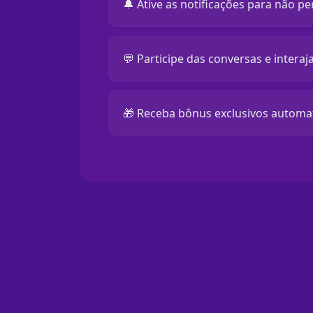
🔔 Ative as notificações para não p
💬 Participe das conversas e interaj
🎁 Receba bônus exclusivos autom