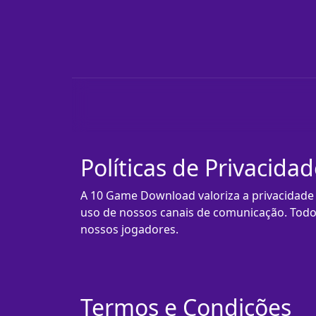
Políticas de Privacida
A 10 Game Download valoriza a privacidade
uso de nossos canais de comunicação. Todos
nossos jogadores.
Termos e Condições