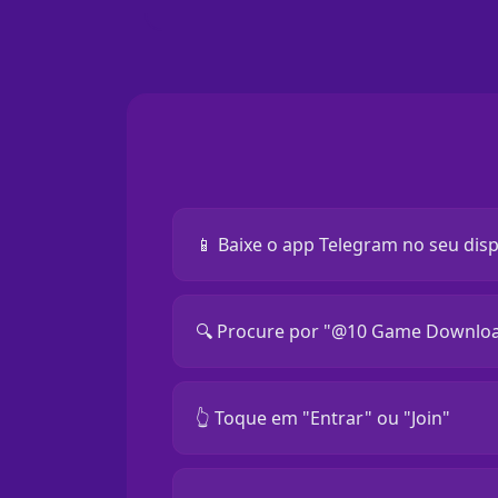
📱 Baixe o app Telegram no seu disp
🔍 Procure por "@10 Game Downloa
👆 Toque em "Entrar" ou "Join"