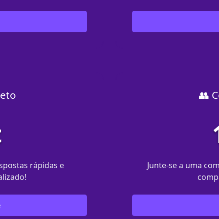
reto
👥 
t
espostas rápidas e
Junte-se a uma com
lizado!
compa
e