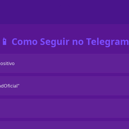
📱 Como Seguir no Telegram
ositivo
dOficial"