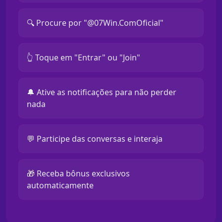
🔍 Procure por "@07Win.ComOficial"
👆 Toque em "Entrar" ou "Join"
🔔 Ative as notificações para não perder
nada
💬 Participe das conversas e interaja
🎁 Receba bônus exclusivos
automaticamente