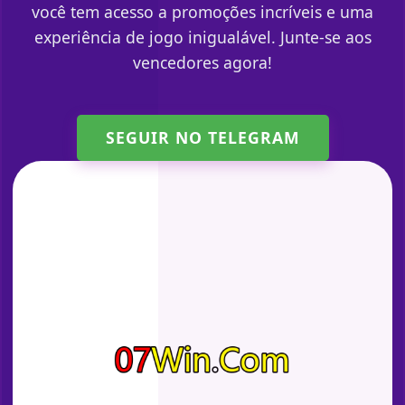
você tem acesso a promoções incríveis e uma
experiência de jogo inigualável. Junte-se aos
vencedores agora!
SEGUIR NO TELEGRAM