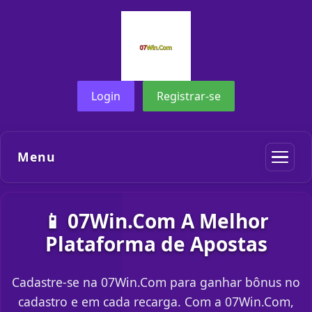
Login
Registrar-se
Menu
📱 07Win.Com A Melhor
Plataforma de Apostas
Cadastre-se na 07Win.Com para ganhar bônus no
cadastro e em cada recarga. Com a 07Win.Com,