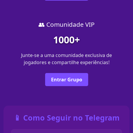
👥 Comunidade VIP
1000+
Junte-se a uma comunidade exclusiva de
jogadores e compartilhe experiências!
Entrar Grupo
📱 Como Seguir no Telegram