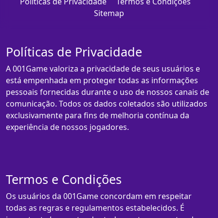
Políticas de Privacidade
Termos e Condições
Sitemap
Políticas de Privacidade
A 001Game valoriza a privacidade de seus usuários e
está empenhada em proteger todas as informações
pessoais fornecidas durante o uso de nossos canais de
comunicação. Todos os dados coletados são utilizados
exclusivamente para fins de melhoria contínua da
experiência de nossos jogadores.
Termos e Condições
Os usuários da 001Game concordam em respeitar
todas as regras e regulamentos estabelecidos. É