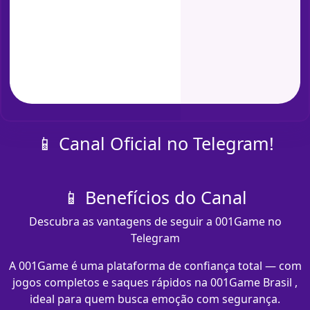
📱 Canal Oficial no Telegram!
📱 Benefícios do Canal
Descubra as vantagens de seguir a 001Game no
Telegram
A 001Game é uma plataforma de confiança total — com
jogos completos e saques rápidos na 001Game Brasil ,
ideal para quem busca emoção com segurança.