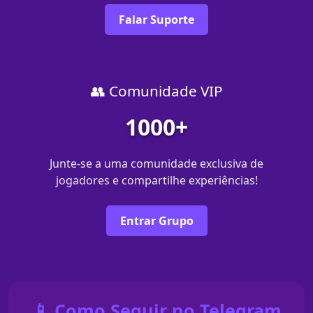
Falar Suporte
👥 Comunidade VIP
1000+
Junte-se a uma comunidade exclusiva de
jogadores e compartilhe experiências!
Entrar Grupo
📱 Como Seguir no Telegram