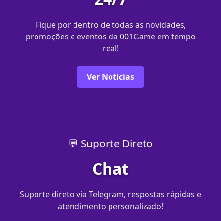
Fique por dentro de todas as novidades,
promoções e eventos da 001Game em tempo
real!
Ver Notícias
💬 Suporte Direto
Chat
Suporte direto via Telegram, respostas rápidas e
atendimento personalizado!