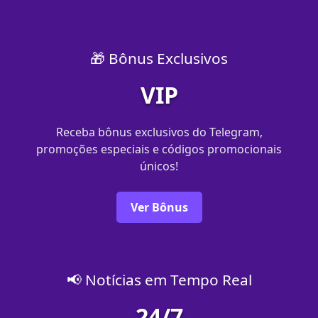
🎁 Bônus Exclusivos
VIP
Receba bônus exclusivos do Telegram,
promoções especiais e códigos promocionais
únicos!
Ver Bônus
📢 Notícias em Tempo Real
24/7